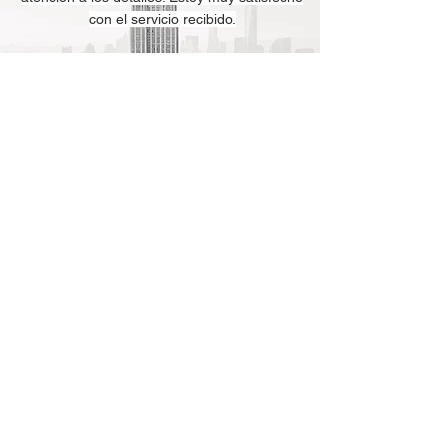
con el servicio recibido.
- Steven Jimenez -
939-208-3818
Como compañía son excelentes. Un trabajo
totalmente limpio, rápido y muy
responsables.
- Benny Machado -
787-914-2219
Trabajan con excelencia, son accesibles
y buscan complacer al cliente